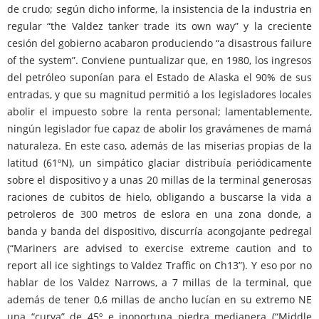
de crudo; según dicho informe, la insistencia de la industria en
regular “the Valdez tanker trade its own way” y la creciente
cesión del gobierno acabaron produciendo “a disastrous failure
of the system”. Conviene puntualizar que, en 1980, los ingresos
del petróleo suponían para el Estado de Alaska el 90% de sus
entradas, y que su magnitud permitió a los legisladores locales
abolir el impuesto sobre la renta personal; lamentablemente,
ningún legislador fue capaz de abolir los gravámenes de mamá
naturaleza. En este caso, además de las miserias propias de la
latitud (61ºN), un simpático glaciar distribuía periódicamente
sobre el dispositivo y a unas 20 millas de la terminal generosas
raciones de cubitos de hielo, obligando a buscarse la vida a
petroleros de 300 metros de eslora en una zona donde, a
banda y banda del dispositivo, discurría acongojante pedregal
(“Mariners are advised to exercise extreme caution and to
report all ice sightings to Valdez Traffic on Ch13”). Y eso por no
hablar de los Valdez Narrows, a 7 millas de la terminal, que
además de tener 0,6 millas de ancho lucían en su extremo NE
una “curva” de 45º e inoportuna piedra medianera (“Middle