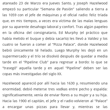
atareado 23 de Marzo era Jueves Santo, y Joseph Hazelwood
empezó su particular “Semana de Pasión” saliendo a tierra a
las 1059 con el jefe de máquinas y el oficial radio: feliz tríada
que, en mis tiempos, a veces era víctima de las malas lenguas
por su aparente desahogo laboral y confort. Tras algún papeleo
en la oficina del consignatario, Ed Murphy (el práctico que
había metido el buque y debía sacarlo) les llevó a Valdez y los
cuatro se fueron a comer al “Pizza Palace”, donde Hazelwood
bebió únicamente té helado. Luego Murphy les dejó en un
supermercado y el trío se disolvió después de quedar a media
tarde en el “Pipeline Club” para regresar a bordo: lo que se
“trasegó” aquella tarde y en aquel “Pipeline” deben ser las
copas más investigadas del siglo XX.
Hazelwood apareció por allí hacia las 1630 y, resumiendo una
enormidad, debió meterse tres vodkas entre pecho y espalda:
significativamente, venía de enviar flores a su mujer y a su hija.
Hacia las 1900 el capitán, el jefe y el radio volvieron al “Palace”
a encargar unas pizzas para llevar y, mientras se las