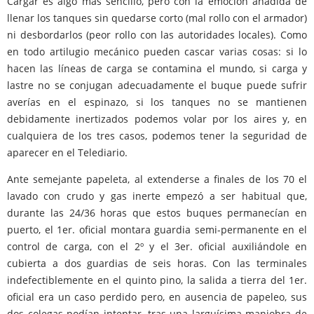
Cargar es algo más sencillo, pero con la emoción añadida de
llenar los tanques sin quedarse corto (mal rollo con el armador)
ni desbordarlos (peor rollo con las autoridades locales). Como
en todo artilugio mecánico pueden cascar varias cosas: si lo
hacen las líneas de carga se contamina el mundo, si carga y
lastre no se conjugan adecuadamente el buque puede sufrir
averías en el espinazo, si los tanques no se mantienen
debidamente inertizados podemos volar por los aires y, en
cualquiera de los tres casos, podemos tener la seguridad de
aparecer en el Telediario.
Ante semejante papeleta, al extenderse a finales de los 70 el
lavado con crudo y gas inerte empezó a ser habitual que,
durante las 24/36 horas que estos buques permanecían en
puerto, el 1er. oficial montara guardia semi-permanente en el
control de carga, con el 2º y el 3er. oficial auxiliándole en
cubierta a dos guardias de seis horas. Con las terminales
indefectiblemente en el quinto pino, la salida a tierra del 1er.
oficial era un caso perdido pero, en ausencia de papeleo, sus
dos colegas podían intentar, tras una larguísima maniobra de