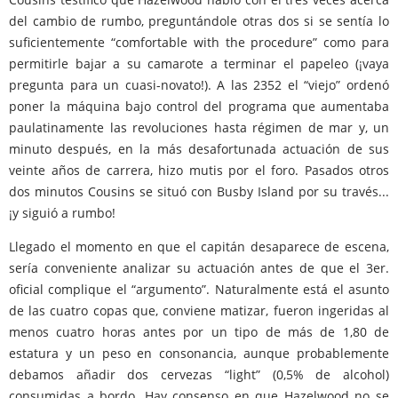
del cambio de rumbo, preguntándole otras dos si se sentía lo
suficientemente “comfortable with the procedure” como para
permitirle bajar a su camarote a terminar el papeleo (¡vaya
pregunta para un cuasi-novato!). A las 2352 el “viejo” ordenó
poner la máquina bajo control del programa que aumentaba
paulatinamente las revoluciones hasta régimen de mar y, un
minuto después, en la más desafortunada actuación de sus
veinte años de carrera, hizo mutis por el foro. Pasados otros
dos minutos Cousins se situó con Busby Island por su través...
¡y siguió a rumbo!
Llegado el momento en que el capitán desaparece de escena,
sería conveniente analizar su actuación antes de que el 3er.
oficial complique el “argumento”. Naturalmente está el asunto
de las cuatro copas que, conviene matizar, fueron ingeridas al
menos cuatro horas antes por un tipo de más de 1,80 de
estatura y un peso en consonancia, aunque probablemente
debamos añadir dos cervezas “light” (0,5% de alcohol)
consumidas a bordo. Hay consenso en que Hazelwood no se