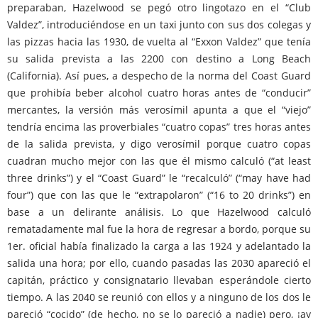
preparaban, Hazelwood se pegó otro lingotazo en el “Club
Valdez”, introduciéndose en un taxi junto con sus dos colegas y
las pizzas hacia las 1930, de vuelta al “Exxon Valdez” que tenía
su salida prevista a las 2200 con destino a Long Beach
(California). Así pues, a despecho de la norma del Coast Guard
que prohibía beber alcohol cuatro horas antes de “conducir”
mercantes, la versión más verosímil apunta a que el “viejo”
tendría encima las proverbiales “cuatro copas” tres horas antes
de la salida prevista, y digo verosímil porque cuatro copas
cuadran mucho mejor con las que él mismo calculó (“at least
three drinks”) y el “Coast Guard” le “recalculó” (“may have had
four”) que con las que le “extrapolaron” (“16 to 20 drinks”) en
base a un delirante análisis. Lo que Hazelwood calculó
rematadamente mal fue la hora de regresar a bordo, porque su
1er. oficial había finalizado la carga a las 1924 y adelantado la
salida una hora; por ello, cuando pasadas las 2030 apareció el
capitán, práctico y consignatario llevaban esperándole cierto
tiempo. A las 2040 se reunió con ellos y a ninguno de los dos le
pareció “cocido” (de hecho, no se lo pareció a nadie) pero, ¡ay