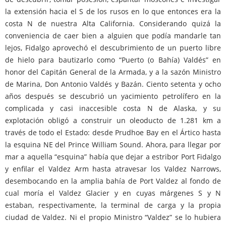
la extensión hacia el S de los rusos en lo que entonces era la
costa N de nuestra Alta California. Considerando quizá la
conveniencia de caer bien a alguien que podía mandarle tan
lejos, Fidalgo aprovechó el descubrimiento de un puerto libre
de hielo para bautizarlo como “Puerto (o Bahía) Valdés” en
honor del Capitán General de la Armada, y a la sazón Ministro
de Marina, Don Antonio Valdés y Bazán. Ciento setenta y ocho
años después se descubrió un yacimiento petrolífero en la
complicada y casi inaccesible costa N de Alaska, y su
explotación obligó a construir un oleoducto de 1.281 km a
través de todo el Estado: desde Prudhoe Bay en el Ártico hasta
la esquina NE del Prince William Sound. Ahora, para llegar por
mar a aquella “esquina” había que dejar a estribor Port Fidalgo
y enfilar el Valdez Arm hasta atravesar los Valdez Narrows,
desembocando en la amplia bahía de Port Valdez al fondo de
cual moría el Valdez Glacier y en cuyas márgenes S y N
estaban, respectivamente, la terminal de carga y la propia
ciudad de Valdez. Ni el propio Ministro “Valdez” se lo hubiera