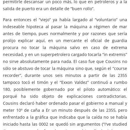
permitirle descansar un poco más, lo que en petroleros y a la
salida de puerto era un detalle de “buen rollo”.
Para entonces el “viejo” ya había largado al “voluntario” una
indeseable hipoteca al pasar la máquina a régimen de mar
antes de tiempo, pues normalmente y por razones que sería
prolijo explicar aquí, en un mercante el oficial de guardia
procura no tocar la máquina salvo en caso de extrema
necesidad, y en un superpetrolero cargado tocarla “in extremis”
no sirve absolutamente para nada. El caso fue que Cousins no
sólo se abstuvo de tocar la máquina sino que, según el “course
recorder”, durante unos seis minutos a partir de las 2355
tampoco tocó el timón y el “Exxon Valdez” continuó a rumbo
180, posiblemente gobernado por el piloto automático: el
porqué ha sido objeto de explicaciones contradictorias.
Cousins declaró haber ordenado pasar el gobierno a manual y
meter 10º de caña a Er un minuto después de las 2355, pero
enfrentado a la gráfica que indicaba que la caída no se había
iniciado hasta las 0002 se quedó sin argumentos (“I've studied