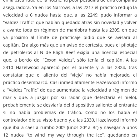
aseguradora. Ya en los Narrows, a las 2217 el práctico redujo la
velocidad a 6 nudos hasta que, a las 2249, pudo informar a
“Valdez Traffic” que habían quedado atrás sin novedad y volver
a avante toda en régimen de maniobra hasta las 2305, en que
ya próximo al límite de practicaje pidió que se avisara al
capitán. Era algo más que un aviso de cortesía, pues el pilotaje
de petroleros al N de Bligh Reef exigía una licencia especial
que, a bordo del “Exxon Valdez”, sólo tenía el capitán. A las
2310 Hazelwood apareció por el puente y a las 2324, tras
constatar que el aliento del “viejo” no había mejorado, el
práctico desembarcó. Casi inmediatamente Hazelwood informó
a “Valdez Traffic” de que aumentaba la velocidad a régimen de
mar y que, a juzgar por su radar (que detectaría el hielo),
probablemente se desviaría del dispositivo saliente al entrante
si no había problemas de tráfico. Como no los había el
controlador dio su visto bueno y, a las 2330, Hazelwood informó
que iba a caer a rumbo 200º (unos 20º a Br) y navegar a unos
12 nudos “to wind my way through the ice”, quedando en