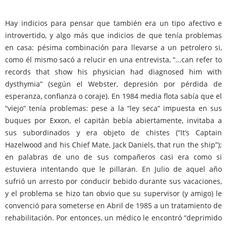
Hay indicios para pensar que también era un tipo afectivo e
introvertido, y algo más que indicios de que tenía problemas
en casa: pésima combinación para llevarse a un petrolero si,
como él mismo sacó a relucir en una entrevista, “...can refer to
records that show his physician had diagnosed him with
dysthymia” (según el Webster, depresión por pérdida de
esperanza, confianza o coraje). En 1984 media flota sabía que el
“viejo” tenía problemas: pese a la “ley seca” impuesta en sus
buques por Exxon, el capitán bebía abiertamente, invitaba a
sus subordinados y era objeto de chistes (“It’s Captain
Hazelwood and his Chief Mate, Jack Daniels, that run the ship”);
en palabras de uno de sus compañeros casi era como si
estuviera intentando que le pillaran. En Julio de aquel año
sufrió un arresto por conducir bebido durante sus vacaciones,
y el problema se hizo tan obvio que su supervisor (y amigo) le
convenció para someterse en Abril de 1985 a un tratamiento de
rehabilitación. Por entonces, un médico le encontró “deprimido