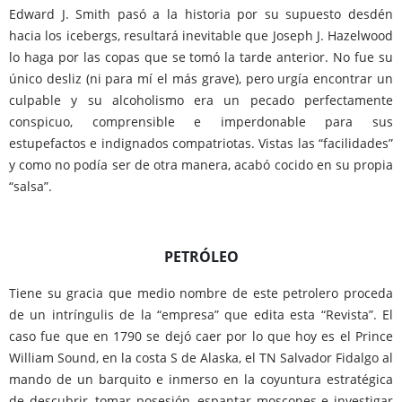
Edward J. Smith pasó a la historia por su supuesto desdén
hacia los icebergs, resultará inevitable que Joseph J. Hazelwood
lo haga por las copas que se tomó la tarde anterior. No fue su
único desliz (ni para mí el más grave), pero urgía encontrar un
culpable y su alcoholismo era un pecado perfectamente
conspicuo, comprensible e imperdonable para sus
estupefactos e indignados compatriotas. Vistas las “facilidades”
y como no podía ser de otra manera, acabó cocido en su propia
“salsa”.
PETRÓLEO
Tiene su gracia que medio nombre de este petrolero proceda
de un intríngulis de la “empresa” que edita esta “Revista”. El
caso fue que en 1790 se dejó caer por lo que hoy es el Prince
William Sound, en la costa S de Alaska, el TN Salvador Fidalgo al
mando de un barquito e inmerso en la coyuntura estratégica
de descubrir, tomar posesión, espantar moscones e investigar