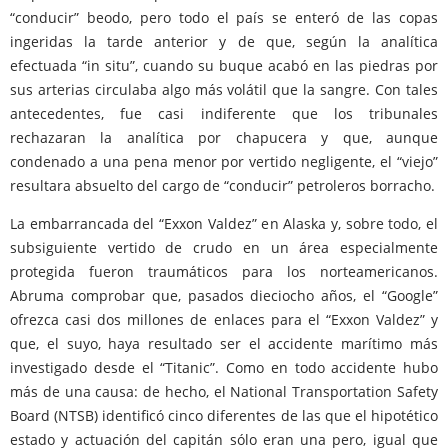
“conducir” beodo, pero todo el país se enteró de las copas
ingeridas la tarde anterior y de que, según la analítica
efectuada “in situ”, cuando su buque acabó en las piedras por
sus arterias circulaba algo más volátil que la sangre. Con tales
antecedentes, fue casi indiferente que los tribunales
rechazaran la analítica por chapucera y que, aunque
condenado a una pena menor por vertido negligente, el “viejo”
resultara absuelto del cargo de “conducir” petroleros borracho.
La embarrancada del “Exxon Valdez” en Alaska y, sobre todo, el
subsiguiente vertido de crudo en un área especialmente
protegida fueron traumáticos para los norteamericanos.
Abruma comprobar que, pasados dieciocho años, el “Google”
ofrezca casi dos millones de enlaces para el “Exxon Valdez” y
que, el suyo, haya resultado ser el accidente marítimo más
investigado desde el “Titanic”. Como en todo accidente hubo
más de una causa: de hecho, el National Transportation Safety
Board (NTSB) identificó cinco diferentes de las que el hipotético
estado y actuación del capitán sólo eran una pero, igual que