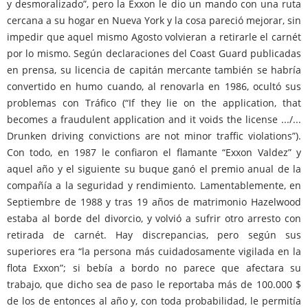
y desmoralizado”, pero la Exxon le dio un mando con una ruta
cercana a su hogar en Nueva York y la cosa pareció mejorar, sin
impedir que aquel mismo Agosto volvieran a retirarle el carnét
por lo mismo. Según declaraciones del Coast Guard publicadas
en prensa, su licencia de capitán mercante también se habría
convertido en humo cuando, al renovarla en 1986, ocultó sus
problemas con Tráfico (“If they lie on the application, that
becomes a fraudulent application and it voids the license .../...
Drunken driving convictions are not minor traffic violations”).
Con todo, en 1987 le confiaron el flamante “Exxon Valdez” y
aquel año y el siguiente su buque ganó el premio anual de la
compañía a la seguridad y rendimiento. Lamentablemente, en
Septiembre de 1988 y tras 19 años de matrimonio Hazelwood
estaba al borde del divorcio, y volvió a sufrir otro arresto con
retirada de carnét. Hay discrepancias, pero según sus
superiores era “la persona más cuidadosamente vigilada en la
flota Exxon”; si bebía a bordo no parece que afectara su
trabajo, que dicho sea de paso le reportaba más de 100.000 $
de los de entonces al año y, con toda probabilidad, le permitía