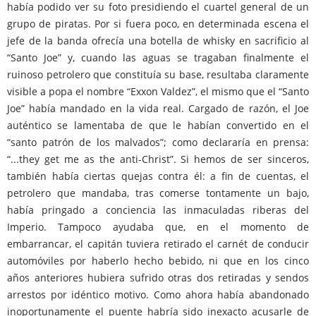
había podido ver su foto presidiendo el cuartel general de un
grupo de piratas. Por si fuera poco, en determinada escena el
jefe de la banda ofrecía una botella de whisky en sacrificio al
“Santo Joe” y, cuando las aguas se tragaban finalmente el
ruinoso petrolero que constituía su base, resultaba claramente
visible a popa el nombre “Exxon Valdez”, el mismo que el “Santo
Joe” había mandado en la vida real. Cargado de razón, el Joe
auténtico se lamentaba de que le habían convertido en el
“santo patrón de los malvados”; como declararía en prensa:
“...they get me as the anti-Christ”. Si hemos de ser sinceros,
también había ciertas quejas contra él: a fin de cuentas, el
petrolero que mandaba, tras comerse tontamente un bajo,
había pringado a conciencia las inmaculadas riberas del
Imperio. Tampoco ayudaba que, en el momento de
embarrancar, el capitán tuviera retirado el carnét de conducir
automóviles por haberlo hecho bebido, ni que en los cinco
años anteriores hubiera sufrido otras dos retiradas y sendos
arrestos por idéntico motivo. Como ahora había abandonado
inoportunamente el puente habría sido inexacto acusarle de