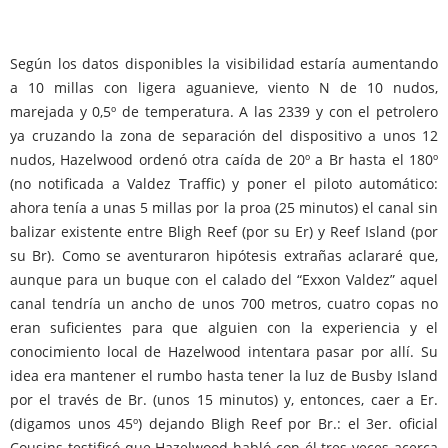
Según los datos disponibles la visibilidad estaría aumentando
a 10 millas con ligera aguanieve, viento N de 10 nudos,
marejada y 0,5º de temperatura. A las 2339 y con el petrolero
ya cruzando la zona de separación del dispositivo a unos 12
nudos, Hazelwood ordenó otra caída de 20º a Br hasta el 180º
(no notificada a Valdez Traffic) y poner el piloto automático:
ahora tenía a unas 5 millas por la proa (25 minutos) el canal sin
balizar existente entre Bligh Reef (por su Er) y Reef Island (por
su Br). Como se aventuraron hipótesis extrañas aclararé que,
aunque para un buque con el calado del “Exxon Valdez” aquel
canal tendría un ancho de unos 700 metros, cuatro copas no
eran suficientes para que alguien con la experiencia y el
conocimiento local de Hazelwood intentara pasar por allí. Su
idea era mantener el rumbo hasta tener la luz de Busby Island
por el través de Br. (unos 15 minutos) y, entonces, caer a Er.
(digamos unos 45º) dejando Bligh Reef por Br.: el 3er. oficial
Cousins testificó que Hazelwood habló con él tres veces acerca