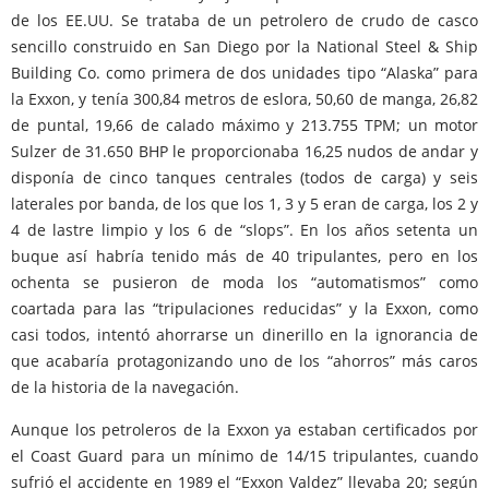
de los EE.UU. Se trataba de un petrolero de crudo de casco
sencillo construido en San Diego por la National Steel & Ship
Building Co. como primera de dos unidades tipo “Alaska” para
la Exxon, y tenía 300,84 metros de eslora, 50,60 de manga, 26,82
de puntal, 19,66 de calado máximo y 213.755 TPM; un motor
Sulzer de 31.650 BHP le proporcionaba 16,25 nudos de andar y
disponía de cinco tanques centrales (todos de carga) y seis
laterales por banda, de los que los 1, 3 y 5 eran de carga, los 2 y
4 de lastre limpio y los 6 de “slops”. En los años setenta un
buque así habría tenido más de 40 tripulantes, pero en los
ochenta se pusieron de moda los “automatismos” como
coartada para las “tripulaciones reducidas” y la Exxon, como
casi todos, intentó ahorrarse un dinerillo en la ignorancia de
que acabaría protagonizando uno de los “ahorros” más caros
de la historia de la navegación.
Aunque los petroleros de la Exxon ya estaban certificados por
el Coast Guard para un mínimo de 14/15 tripulantes, cuando
sufrió el accidente en 1989 el “Exxon Valdez” llevaba 20; según