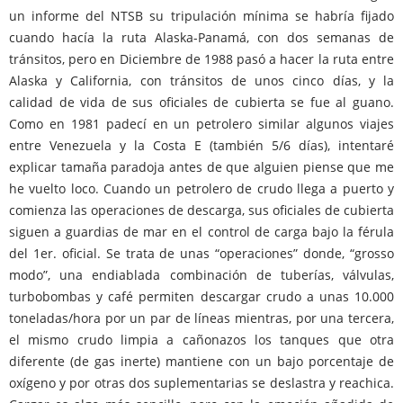
un informe del NTSB su tripulación mínima se habría fijado
cuando hacía la ruta Alaska-Panamá, con dos semanas de
tránsitos, pero en Diciembre de 1988 pasó a hacer la ruta entre
Alaska y California, con tránsitos de unos cinco días, y la
calidad de vida de sus oficiales de cubierta se fue al guano.
Como en 1981 padecí en un petrolero similar algunos viajes
entre Venezuela y la Costa E (también 5/6 días), intentaré
explicar tamaña paradoja antes de que alguien piense que me
he vuelto loco. Cuando un petrolero de crudo llega a puerto y
comienza las operaciones de descarga, sus oficiales de cubierta
siguen a guardias de mar en el control de carga bajo la férula
del 1er. oficial. Se trata de unas “operaciones” donde, “grosso
modo”, una endiablada combinación de tuberías, válvulas,
turbobombas y café permiten descargar crudo a unas 10.000
toneladas/hora por un par de líneas mientras, por una tercera,
el mismo crudo limpia a cañonazos los tanques que otra
diferente (de gas inerte) mantiene con un bajo porcentaje de
oxígeno y por otras dos suplementarias se deslastra y reachica.