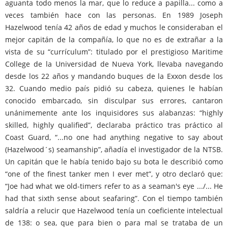
aguanta todo menos la mar, que lo reduce a papilla... como a
veces también hace con las personas. En 1989 Joseph
Hazelwood tenía 42 años de edad y muchos le consideraban el
mejor capitán de la compañía, lo que no es de extrañar a la
vista de su “currículum”: titulado por el prestigioso Maritime
College de la Universidad de Nueva York, llevaba navegando
desde los 22 años y mandando buques de la Exxon desde los
32. Cuando medio país pidió su cabeza, quienes le habían
conocido embarcado, sin disculpar sus errores, cantaron
unánimemente ante los inquisidores sus alabanzas: “highly
skilled, highly qualified”, declaraba práctico tras práctico al
Coast Guard, “...no one had anything negative to say about
(Hazelwood´s) seamanship”, añadía el investigador de la NTSB.
Un capitán que le había tenido bajo su bota le describió como
“one of the finest tanker men I ever met”, y otro declaró que:
“Joe had what we old-timers refer to as a seaman's eye .../... He
had that sixth sense about seafaring”. Con el tiempo también
saldría a relucir que Hazelwood tenía un coeficiente intelectual
de 138: o sea, que para bien o para mal se trataba de un