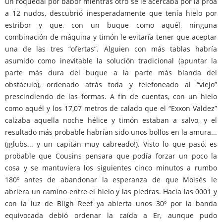
un roquedal por babor mientras otro se le acercaba por la proa
a 12 nudos, descubrió inesperadamente que tenía hielo por
estribor y que, con un buque como aquél, ninguna
combinación de máquina y timón le evitaría tener que aceptar
una de las tres “ofertas”. Alguien con más tablas habría
asumido como inevitable la solución tradicional (apuntar la
parte más dura del buque a la parte más blanda del
obstáculo), ordenado atrás toda y telefoneado al “viejo”
prescindiendo de las formas. A fin de cuentas, con un hielo
como aquél y los 17,07 metros de calado que el “Exxon Valdez”
calzaba aquella noche hélice y timón estaban a salvo, y el
resultado más probable habrían sido unos bollos en la amura...
(¡glubs... y un capitán muy cabreado!). Visto lo que pasó, es
probable que Cousins pensara que podía forzar un poco la
cosa y se mantuviera los siguientes cinco minutos a rumbo
180º antes de abandonar la esperanza de que Moisés le
abriera un camino entre el hielo y las piedras. Hacia las 0001 y
con la luz de Bligh Reef ya abierta unos 30º por la banda
equivocada debió ordenar la caída a Er, aunque pudo