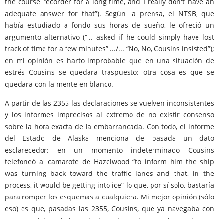
the course recorder for a long time, and I really don't have an
adequate answer for that”). Según la prensa, el NTSB, que
había estudiado a fondo sus horas de sueño, le ofreció un
argumento alternativo (“... asked if he could simply have lost
track of time for a few minutes” .../... “No, No, Cousins insisted”);
en mi opinión es harto improbable que en una situación de
estrés Cousins se quedara traspuesto: otra cosa es que se
quedara con la mente en blanco.
A partir de las 2355 las declaraciones se vuelven inconsistentes
y los informes imprecisos al extremo de no existir consenso
sobre la hora exacta de la embarrancada. Con todo, el informe
del Estado de Alaska menciona de pasada un dato
esclarecedor: en un momento indeterminado Cousins
telefoneó al camarote de Hazelwood “to inform him the ship
was turning back toward the traffic lanes and that, in the
process, it would be getting into ice” lo que, por sí solo, bastaría
para romper los esquemas a cualquiera. Mi mejor opinión (sólo
eso) es que, pasadas las 2355, Cousins, que ya navegaba con