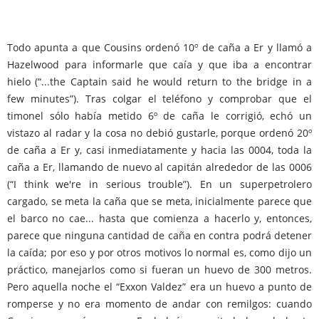
Todo apunta a que Cousins ordenó 10º de caña a Er y llamó a
Hazelwood para informarle que caía y que iba a encontrar
hielo (“...the Captain said he would return to the bridge in a
few minutes”). Tras colgar el teléfono y comprobar que el
timonel sólo había metido 6º de caña le corrigió, echó un
vistazo al radar y la cosa no debió gustarle, porque ordenó 20º
de caña a Er y, casi inmediatamente y hacia las 0004, toda la
caña a Er, llamando de nuevo al capitán alrededor de las 0006
(“I think we're in serious trouble”). En un superpetrolero
cargado, se meta la caña que se meta, inicialmente parece que
el barco no cae... hasta que comienza a hacerlo y, entonces,
parece que ninguna cantidad de caña en contra podrá detener
la caída; por eso y por otros motivos lo normal es, como dijo un
práctico, manejarlos como si fueran un huevo de 300 metros.
Pero aquella noche el “Exxon Valdez” era un huevo a punto de
romperse y no era momento de andar con remilgos: cuando