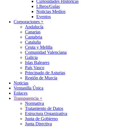
Curiosidades Históricas
LIbros/Guías
Noticias Medios
Eventos
Corporaciones
+
Andalucía
Canarias
Cantabria
Cataluña
Ceuta y Melilla
Comunidad Valenciana
Galicia
Islas Baleares
País Vasco
Principado de Asturias
Región de Murcia
Noticias
Ventanilla Única
Enlaces
Transparencia
+
Normativa
Tratamiento de Datos
Estructura Organizativa
Junta de Gobierno
Junta Directiva