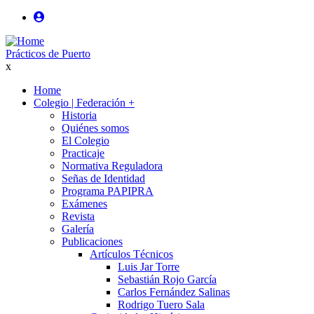
Pasar
al
User
contenido
login
Prácticos de Puerto
principal
x
anonimo
Home
Colegio | Federación
+
Main
Historia
navigation
Quiénes somos
El Colegio
Practicaje
Normativa Reguladora
Señas de Identidad
Programa PAPIPRA
Exámenes
Revista
Galería
Publicaciones
Artículos Técnicos
Luis Jar Torre
Sebastián Rojo García
Carlos Fernández Salinas
Rodrigo Tuero Sala