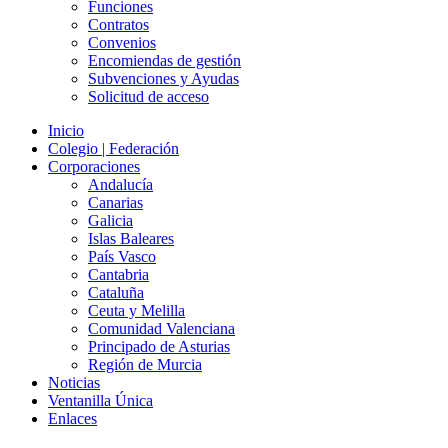
Funciones
Contratos
Convenios
Encomiendas de gestión
Subvenciones y Ayudas
Solicitud de acceso
Inicio
Colegio | Federación
Enlaces
Corporaciones
primarios
Andalucía
Canarias
Galicia
Islas Baleares
País Vasco
Cantabria
Cataluña
Ceuta y Melilla
Comunidad Valenciana
Principado de Asturias
Región de Murcia
Noticias
Ventanilla Única
Enlaces