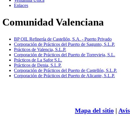
Ventanilla Única
Enlaces
Comunidad Valenciana
BP OIL Refinería de Castellón, S.A. - Puerto Privado
Corporación de Prácticos del Puerto de Sagunto, S.L.P.
Prácticos de Valencia, S.L.P.
Corporación de Prácticos del Puerto de Torrevieja, S.L.
Prácticos de La Safor S.L.
Prácticos de Denia, S.L.P.
Corporación de Prácticos del Puerto de Castellón, S.L.P.
Corporación de Prácticos del Puerto de Alicante, S.L.P.
Mapa del sitio
|
Avis
2011-2021 PRÁCT