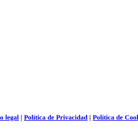
SÍGUENOS
o legal
|
Política de Privacidad
|
Política de Coo
ICOS DE PUERTO - TODOS LOS DERECHOS RESERVADOS