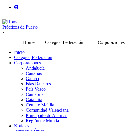
Pasar
al
User
contenido
principal
Prácticos de Puerto
login
x
anonimo
Home
Colegio | Federación
+
Corporaciones
+
Enlaces
Main
Inicio
Colegio | Federación
primarios
navigation
Corporaciones
Andalucía
Canarias
Galicia
Islas Baleares
País Vasco
Cantabria
Cataluña
Ceuta y Melilla
Comunidad Valenciana
Principado de Asturias
Región de Murcia
Noticias