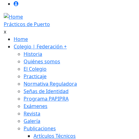
User login anonimo
Pasar al contenido principal
Prácticos de Puerto
x
Main navigation
Home
Colegio | Federación
+
Historia
Quiénes somos
El Colegio
Practicaje
Normativa Reguladora
Señas de Identidad
Programa PAPIPRA
Exámenes
Revista
Galería
Publicaciones
Artículos Técnicos