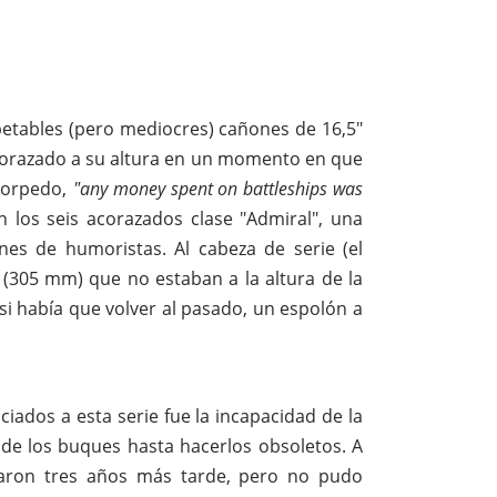
spetables (pero mediocres) cañones de 16,5"
acorazado a su altura en un momento en que
 torpedo,
"any money spent on battleships was
n los seis acorazados clase "Admiral", una
es de humoristas. Al cabeza de serie (el
2" (305 mm) que no estaban a la altura de la
si había que volver al pasado, un espolón a
iados a esta serie fue la incapacidad de la
o de los buques hasta hacerlos obsoletos. A
otaron tres años más tarde, pero no pudo