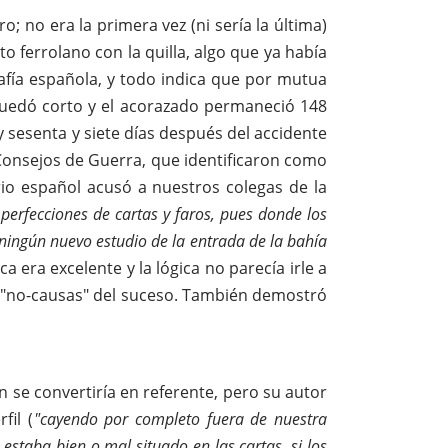
; no era la primera vez (ni sería la última)
o ferrolano con la quilla, algo que ya había
rafía española, y todo indica que por mutua
quedó corto y el acorazado permaneció 148
 y sesenta y siete días después del accidente
onsejos de Guerra, que identificaron como
io español acusó a nuestros colegas de la
mperfecciones de cartas y faros, pues donde los
ningún nuevo estudio de la entrada de la bahía
ca era excelente y la lógica no parecía irle a
as "no-causas" del suceso. También demostró
 se convertiría en referente, pero su autor
fil (
"cayendo por completo fuera de nuestra
estaba bien o mal situado en las cartas, si los