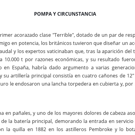
POMPA Y CIRCUNSTANCIA
 primer acorazado clase "Terrible", dotado de un par de re
migo en potencia, los británicos tuvieron que diseñar un 
audal y los expertos vaticinaban que, tras la aparición del
 a 10.000 t por razones económicas, y su resultado fuero
 en España, habría dado argumento a varias generacion
 y su artillería principal consistía en cuatro cañones de 1
uro le endosaron una lancha torpedera en cubierta y, por 
aba en pañales, y uno de los mayores dolores de cabeza asoc
 de la batería principal, demorando la entrada en servici
ron la quilla en 1882 en los astilleros Pembroke y lo b