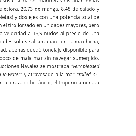
ro sus cualidades marineras distaban de las
de eslora, 20,73 de manga, 8,48 de calado y
etas) y dos ejes con una potencia total de
n el tiro forzado en unidades mayores, pero
a velocidad a 16,9 nudos al precio de una
dades solo se alcanzaban con calma chicha,
dad, apenas quedó tonelaje disponible para
n poco de mala mar sin navegar sumergido.
trucciones Navales se mostraba
"very pleased
 in water"
y atravesado a la mar
"rolled 35-
n acorazado británico, el Imperio amenaza