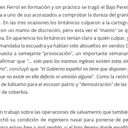
 Ferrol en formación y sin práctico se tragó el Bajo Pereiro
ía a uno de sus acorazados a comprobar la dureza del granit
. En las tres ocasiones los británicos culparon a la cartog
con un manto de discreción, pero esta vez el "manto" se 
a. En apariencia los británicos tenían claro a quién culpar,
 mandaba la escuadra ya habían sido absueltos en sendos C
spuesta a semejante "provocación", un importante semanar
 afirmar que
"… solo para los marinos ingleses existen estas i
rio"
, concluyó que
"el Gobierno español no tiene que disponer 
que no existe en ella defecto ni omisión alguna"
. Como la retóri
o de bálsamo para el escozor patrio y "demostración" de l
s de soberbia.
n trabajo sobre las operaciones de salvamento que también
chó su condición de ingeniero naval para ponerse de per
rco estuvo bien o mal perdido, si el bajo Pereiro donde encalló 