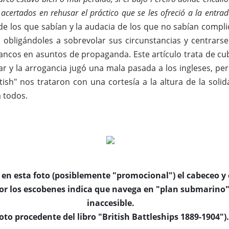
 acertados en rehusar el práctico que se les ofreció a la entra
va de los que sabían y la audacia de los que no sabían compl
 obligándoles a sobrevolar sus circunstancias y centrars
cos en asuntos de propaganda. Este artículo trata de cub
ear y la arrogancia jugó una mala pasada a los ingleses, p
itish" nos trataron con una cortesía a la altura de la sol
a todos.
n esta foto (posiblemente "promocional") el cabeceo y 
or los escobenes indica que navega en "plan submarino"
inaccesible.
oto procedente del libro "British Battleships 1889-1904").