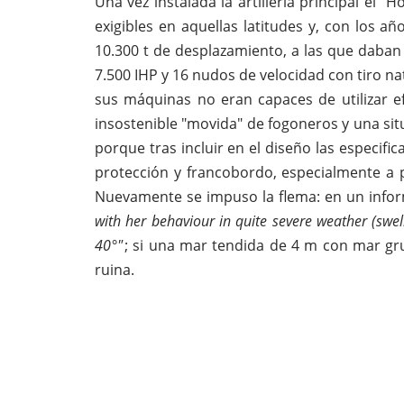
Una vez instalada la artillería principal el
exigibles en aquellas latitudes y, con los a
10.300 t de desplazamiento, a las que daban
7.500 IHP y 16 nudos de velocidad con tiro n
sus máquinas no eran capaces de utilizar e
insostenible "movida" de fogoneros y una si
porque tras incluir en el diseño las especi
protección y francobordo, especialmente a 
Nuevamente se impuso la flema: en un infor
with her behaviour in quite severe weather (swell
40°"
; si una mar tendida de 4 m con mar gr
ruina.