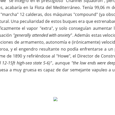
 "Howe" se integró en el prestigioso "Channel Squadron", pe
ños, acabaría en la Flota del Mediterráneo. Tenía 99,06 m 
 "marcha" 12 calderas, dos máquinas "compound" (ya obsol
atural. Una peculiaridad de estos buques era que estrenaba
ficazmente el vapor "extra", y solo conseguían aumentar l
tuación
"generally attended with anxiety"
. Además estas veloci
ficaciones de armamento, autonomía e (irónicamente) veloci
proa, y el engendro resultante no podía enfrentarse a u
me de 1890 y refiriéndose al "Howe", el Director de Cons
 12-15ft high-sea state 5-6)"
, aunque
"the low ends were deep
uesa a muy gruesa es capaz de dar semejante vapuleo a u