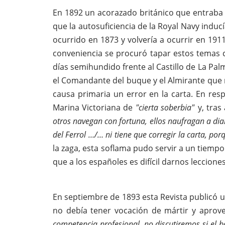
En 1892 un acorazado británico que entraba en
que la autosuficiencia de la Royal Navy induc
ocurrido en 1873 y volvería a ocurrir en 1911
conveniencia se procuró tapar estos temas 
días semihundido frente al Castillo de La Palm
el Comandante del buque y el Almirante que
causa primaria un error en la carta. En re
Marina Victoriana de
"cierta soberbia"
y, tras
otros navegan con fortuna, ellos naufragan a dia
del Ferrol …/… ni tiene que corregir la carta, por
la zaga, esta soflama pudo servir a un tiemp
que a los españoles es difícil darnos leccione
En septiembre de 1893 esta Revista publicó u
no debía tener vocación de mártir y aprove
competencia profesional, no discutiremos si el ba