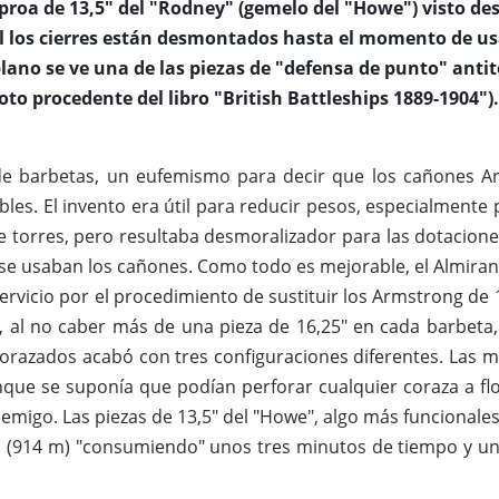
proa de 13,5" del "Rodney" (gemelo del "Howe") visto desd
 los cierres están desmontados hasta el momento de us
lano se ve una de las piezas de "defensa de punto" anti
oto procedente del libro "British Battleships 1889-1904").
e barbetas, un eufemismo para decir que los cañones Arm
es. El invento era útil para reducir pesos, especialmente p
 torres, pero resultaba desmoralizador para las dotacion
se usaban los cañones. Como todo es mejorable, el Almira
ervicio por el procedimiento de sustituir los Armstrong de 1
, al no caber más de una pieza de 16,25" en cada barbeta, 
 acorazados acabó con tres configuraciones diferentes. Las
unque se suponía que podían perforar cualquier coraza a flo
emigo. Las piezas de 13,5" del "Howe", algo más funcionales
s (914 m) "consumiendo" unos tres minutos de tiempo y una