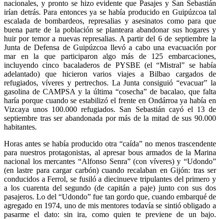
nacionales, y pronto se hizo evidente que Pasajes y San Sebastián
irían detrás. Para entonces ya se había producido en Guipúzcoa tal
escalada de bombardeos, represalias y asesinatos como para que
buena parte de la población se planteara abandonar sus hogares y
huir por temor a nuevas represalias. A partir del 6 de septiembre la
Junta de Defensa de Guipúzcoa llevó a cabo una evacuación por
mar en la que participaron algo más de 125 embarcaciones,
incluyendo cinco bacaladeros de PYSBE (el “Mistral” se había
adelantado) que hicieron varios viajes a Bilbao cargados de
refugiados, víveres y pertrechos. La Junta consiguió “evacuar” la
gasolina de CAMPSA y la última “cosecha” de bacalao, que falta
haría porque cuando se estabilizó el frente en Ondárroa ya había en
Vizcaya unos 100.000 refugiados. San Sebastián cayó el 13 de
septiembre tras ser abandonada por más de la mitad de sus 90.000
habitantes.
Horas antes se había producido otra “caída” no menos trascendente
para nuestros protagonistas, al apresar bous armados de la Marina
nacional los mercantes “Alfonso Senra” (con víveres) y “Udondo”
(en lastre para cargar carbón) cuando recalaban en Gijón: tras ser
conducidos a Ferrol, se fusiló a diecinueve tripulantes del primero y
a los cuarenta del segundo (de capitán a paje) junto con sus dos
pasajeros. Lo del “Udondo” fue tan gordo que, cuando embarqué de
agregado en 1974, uno de mis mentores todavía se sintió obligado a
pasarme el dato: sin ira, como quien te previene de un bajo.