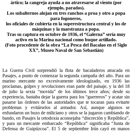
ártico; la cangreja ayuda a no atravesarse al viento (por
ejemplo, parados).
Los subalternos alojan en tres ranchos a proa y otro a popa
para fogoneros,
los oficiales de cubierta en la superestructura central y los de
máquinas y la maestranza a popa.
Tras su captura en octubre de 1936, el “Galerna” sería muy
activo en la Marina nacional como buque artillado.
(Foto procedente de la obra “La Pesca del Bacalao en el Siglo
XX”, Museo Naval de San Sebastián)
La Guerra Civil sorprendió la flota de bacaladeros atracada en
Pasajes, a punto de comenzar la segunda campaña del año. Para un
marino mercante no excesivamente ideologizado, en 1936 las
proclamas, golpes y revoluciones eran parte del paisaje, y la del 18
de julio la sexta “movida” de los últimos trece años; desde su
experiencia, bastaba dejar la guerra para los “guerreros” y acatar sin
pasarse las órdenes de las autoridades que te tocaran para evitarte
problemas y evitárselos al armador. Así, aunque algunos se
enfundaron un buzo de miliciano y otros se la jugaron cambiando de
bando, en Pasajes la ortodoxia aconsejaba “discreción y República”,
y para un mercante embarcado “República” significaba “Junta de
Defensa de Guipúzcoa”. El 5 de septiembre Irún cayó en manos