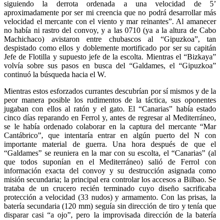
siguiendo la derrota ordenada a una velocidad de 5’
aproximadamente por ser mi creencia que no podrá desarrollar más
velocidad el mercante con el viento y mar reinantes”. Al amanecer
no había ni rastro del convoy, y a las 0710 (ya a la altura de Cabo
Machichaco) avistaron entre chubascos al “Gipuzkoa”, tan
despistado como ellos y doblemente mortificado por ser su capitán
Jefe de Flotilla y supuesto jefe de la escolta. Mientras el “Bizkaya”
volvía sobre sus pasos en busca del “Galdames, el “Gipuzkoa”
continuó la búsqueda hacia el W.
Mientras estos esforzados currantes descubrían por sí mismos y de la
peor manera posible los rudimentos de la táctica, sus oponentes
jugaban con ellos al ratón y el gato. El “Canarias” había estado
cinco días reparando en Ferrol y, antes de regresar al Mediterráneo,
se le había ordenado colaborar en la captura del mercante “Mar
Cantábrico”, que intentaría entrar en algún puerto del N con
importante material de guerra. Una hora después de que el
“Galdames” se reuniera en la mar con su escolta, el “Canarias” (al
que todos suponían en el Mediterráneo) salió de Ferrol con
información exacta del convoy y su destrucción asignada como
misión secundaria; la principal era controlar los accesos a Bilbao. Se
trataba de un crucero recién terminado cuyo diseño sacrificaba
protección a velocidad (33 nudos) y armamento. Con las prisas, la
batería secundaria (120 mm) seguía sin dirección de tiro y tenía que
disparar casi “a ojo”, pero la improvisada dirección de la batería