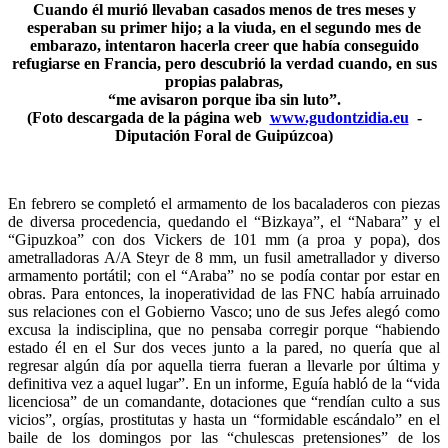
Cuando él murió llevaban casados menos de tres meses y
esperaban su primer hijo; a la viuda, en el segundo mes de
embarazo, intentaron hacerla creer que había conseguido
refugiarse en Francia, pero descubrió la verdad cuando, en sus
propias palabras,
“me avisaron porque iba sin luto”.
(Foto descargada de la página web
www.gudontzidia.eu
-
Diputación Foral de Guipúzcoa)
En febrero se completó el armamento de los bacaladeros con piezas
de diversa procedencia, quedando el “Bizkaya”, el “Nabara” y el
“Gipuzkoa” con dos Vickers de 101 mm (a proa y popa), dos
ametralladoras A/A Steyr de 8 mm, un fusil ametrallador y diverso
armamento portátil; con el “Araba” no se podía contar por estar en
obras. Para entonces, la inoperatividad de las FNC había arruinado
sus relaciones con el Gobierno Vasco; uno de sus Jefes alegó como
excusa la indisciplina, que no pensaba corregir porque “habiendo
estado él en el Sur dos veces junto a la pared, no quería que al
regresar algún día por aquella tierra fueran a llevarle por última y
definitiva vez a aquel lugar”. En un informe, Eguía habló de la “vida
licenciosa” de un comandante, dotaciones que “rendían culto a sus
vicios”, orgías, prostitutas y hasta un “formidable escándalo” en el
baile de los domingos por las “chulescas pretensiones” de los