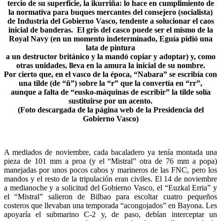
tercio de su superficie, la ikurriña: lo hace en cumplimiento de
la normativa para buques mercantes del consejero (socialista)
de Industria del Gobierno Vasco, tendente a solucionar el caos
inicial de banderas. El gris del casco puede ser el mismo de la
Royal Navy (en un momento indeterminado, Eguía pidió una
lata de pintura
a un destructor británico y la mandó copiar y adoptar) y, como
otras unidades, lleva en la amura la inicial de su nombre.
Por cierto que, en el vasco de la época, “Nabara” se escribía con
una tilde (de “ñ”) sobre la “r” que la convertía en “rr”,
aunque a falta de “eusko-máquinas de escribir” la tilde solía
sustituirse por un acento.
(Foto descargada de la página web de la Presidencia del
Gobierno Vasco)
A mediados de noviembre, cada bacaladero ya tenía montada una
pieza de 101 mm a proa (y el “Mistral” otra de 76 mm a popa)
manejadas por unos pocos cabos y marineros de las FNC, pero los
mandos y el resto de la tripulación eran civiles. El 14 de noviembre
a medianoche y a solicitud del Gobierno Vasco, el “Euzkal Erria” y
el “Mistral” salieron de Bilbao para escoltar cuatro pequeños
costeros que llevaban una temporada “acongojados” en Bayona. Les
apoyaría el submarino C-2 y, de paso, debían interceptar un