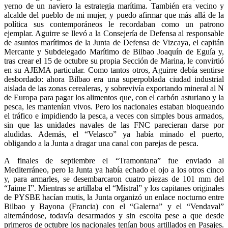
yerno de un naviero la estrategia marítima. También era vecino y
alcalde del pueblo de mi mujer, y puedo afirmar que más allá de la
política sus contemporáneos le recordaban como un patrono
ejemplar. Aguirre se llevó a la Consejería de Defensa al responsable
de asuntos marítimos de la Junta de Defensa de Vizcaya, el capitán
Mercante y Subdelegado Marítimo de Bilbao Joaquín de Eguía y,
tras crear el 15 de octubre su propia Sección de Marina, le convirtió
en su AJEMA particular. Como tantos otros, Aguirre debía sentirse
desbordado: ahora Bilbao era una superpoblada ciudad industrial
aislada de las zonas cerealeras, y sobrevivía exportando mineral al N
de Europa para pagar los alimentos que, con el carbón asturiano y la
pesca, les mantenían vivos. Pero los nacionales estaban bloqueando
el tráfico e impidiendo la pesca, a veces con simples bous armados,
sin que las unidades navales de las FNC parecieran darse por
aludidas. Además, el “Velasco” ya había minado el puerto,
obligando a la Junta a dragar una canal con parejas de pesca.
A finales de septiembre el “Tramontana” fue enviado al
Mediterráneo, pero la Junta ya había echado el ojo a los otros cinco
y, para armarles, se desembarcaron cuatro piezas de 101 mm del
“Jaime I”. Mientras se artillaba el “Mistral” y los capitanes originales
de PYSBE hacían mutis, la Junta organizó un enlace nocturno entre
Bilbao y Bayona (Francia) con el “Galerna” y el “Vendaval”
alternándose, todavía desarmados y sin escolta pese a que desde
primeros de octubre los nacionales tenían bous artillados en Pasajes.