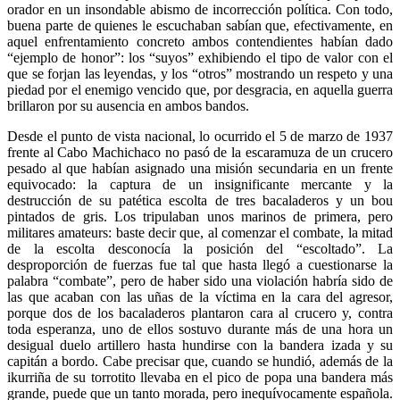
orador en un insondable abismo de incorrección política. Con todo,
buena parte de quienes le escuchaban sabían que, efectivamente, en
aquel enfrentamiento concreto ambos contendientes habían dado
“ejemplo de honor”: los “suyos” exhibiendo el tipo de valor con el
que se forjan las leyendas, y los “otros” mostrando un respeto y una
piedad por el enemigo vencido que, por desgracia, en aquella guerra
brillaron por su ausencia en ambos bandos.
Desde el punto de vista nacional, lo ocurrido el 5 de marzo de 1937
frente al Cabo Machichaco no pasó de la escaramuza de un crucero
pesado al que habían asignado una misión secundaria en un frente
equivocado: la captura de un insignificante mercante y la
destrucción de su patética escolta de tres bacaladeros y un bou
pintados de gris. Los tripulaban unos marinos de primera, pero
militares amateurs: baste decir que, al comenzar el combate, la mitad
de la escolta desconocía la posición del “escoltado”. La
desproporción de fuerzas fue tal que hasta llegó a cuestionarse la
palabra “combate”, pero de haber sido una violación habría sido de
las que acaban con las uñas de la víctima en la cara del agresor,
porque dos de los bacaladeros plantaron cara al crucero y, contra
toda esperanza, uno de ellos sostuvo durante más de una hora un
desigual duelo artillero hasta hundirse con la bandera izada y su
capitán a bordo. Cabe precisar que, cuando se hundió, además de la
ikurriña de su torrotito llevaba en el pico de popa una bandera más
grande, puede que un tanto morada, pero inequívocamente española.