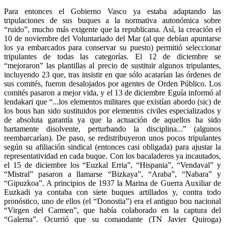
Para entonces el Gobierno Vasco ya estaba adaptando las
tripulaciones de sus buques a la normativa autonómica sobre
“ruido”, mucho más exigente que la republicana. Así, la creación el
10 de noviembre del Voluntariado del Mar (al que debían apuntarse
los ya embarcados para conservar su puesto) permitió seleccionar
tripulantes de todas las categorías. El 12 de diciembre se
“mejoraron” las plantillas al precio de sustituir algunos tripulantes,
incluyendo 23 que, tras insistir en que sólo acatarían las órdenes de
sus comités, fueron desalojados por agentes de Orden Público. Los
comités pasaron a mejor vida, y el 13 de diciembre Eguía informó al
lendakari que “...los elementos militares que existían abordo (sic) de
los bous han sido sustituidos por elementos civiles especializados y
de absoluta garantía ya que la actuación de aquellos ha sido
hartamente disolvente, perturbando la disciplina...” (algunos
reembarcarían). De paso, se redistribuyeron unos pocos tripulantes
según su afiliación sindical (entonces casi obligada) para ajustar la
representatividad en cada buque. Con los bacaladeros ya incautados,
el 15 de diciembre los “Euzkal Erria”, “Hispania”, “Vendaval” y
“Mistral” pasaron a llamarse “Bizkaya”, “Araba”, “Nabara” y
“Gipuzkoa”. A principios de 1937 la Marina de Guerra Auxiliar de
Euzkadi ya contaba con siete buques artillados y, contra todo
pronóstico, uno de ellos (el “Donostia”) era el antiguo bou nacional
“Virgen del Carmen”, que había colaborado en la captura del
“Galerna”. Ocurrió que su comandante (TN Javier Quiroga)