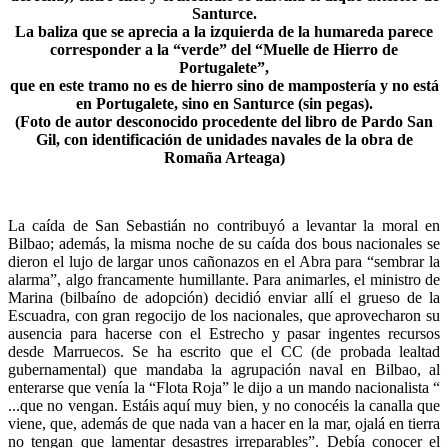
Santurce.
La baliza que se aprecia a la izquierda de la humareda parece
corresponder a la “verde” del “Muelle de Hierro de
Portugalete”,
que en este tramo no es de hierro sino de mampostería y no está
en Portugalete, sino en Santurce (sin pegas).
(Foto de autor desconocido procedente del libro de Pardo San
Gil, con identificación de unidades navales de la obra de
Romaña Arteaga)
La caída de San Sebastián no contribuyó a levantar la moral en
Bilbao; además, la misma noche de su caída dos bous nacionales se
dieron el lujo de largar unos cañonazos en el Abra para “sembrar la
alarma”, algo francamente humillante. Para animarles, el ministro de
Marina (bilbaíno de adopción) decidió enviar allí el grueso de la
Escuadra, con gran regocijo de los nacionales, que aprovecharon su
ausencia para hacerse con el Estrecho y pasar ingentes recursos
desde Marruecos. Se ha escrito que el CC (de probada lealtad
gubernamental) que mandaba la agrupación naval en Bilbao, al
enterarse que venía la “Flota Roja” le dijo a un mando nacionalista “
...que no vengan. Estáis aquí muy bien, y no conocéis la canalla que
viene, que, además de que nada van a hacer en la mar, ojalá en tierra
no tengan que lamentar desastres irreparables”. Debía conocer el