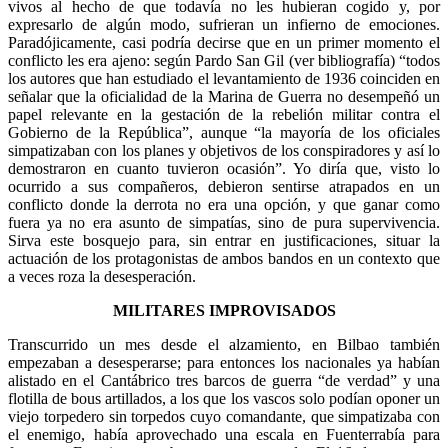
vivos al hecho de que todavía no les hubieran cogido y, por
expresarlo de algún modo, sufrieran un infierno de emociones.
Paradójicamente, casi podría decirse que en un primer momento el
conflicto les era ajeno: según Pardo San Gil (ver bibliografía) “todos
los autores que han estudiado el levantamiento de 1936 coinciden en
señalar que la oficialidad de la Marina de Guerra no desempeñó un
papel relevante en la gestación de la rebelión militar contra el
Gobierno de la República”, aunque “la mayoría de los oficiales
simpatizaban con los planes y objetivos de los conspiradores y así lo
demostraron en cuanto tuvieron ocasión”. Yo diría que, visto lo
ocurrido a sus compañeros, debieron sentirse atrapados en un
conflicto donde la derrota no era una opción, y que ganar como
fuera ya no era asunto de simpatías, sino de pura supervivencia.
Sirva este bosquejo para, sin entrar en justificaciones, situar la
actuación de los protagonistas de ambos bandos en un contexto que
a veces roza la desesperación.
MILITARES IMPROVISADOS
Transcurrido un mes desde el alzamiento, en Bilbao también
empezaban a desesperarse; para entonces los nacionales ya habían
alistado en el Cantábrico tres barcos de guerra “de verdad” y una
flotilla de bous artillados, a los que los vascos solo podían oponer un
viejo torpedero sin torpedos cuyo comandante, que simpatizaba con
el enemigo, había aprovechado una escala en Fuenterrabía para