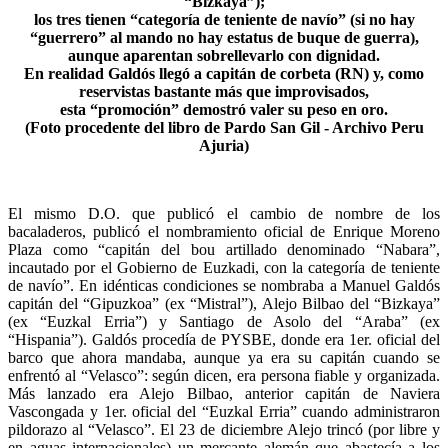
“Bizkaya”);
los tres tienen “categoría de teniente de navío” (si no hay
“guerrero” al mando no hay estatus de buque de guerra),
aunque aparentan sobrellevarlo con dignidad.
En realidad Galdós llegó a capitán de corbeta (RN) y, como
reservistas bastante más que improvisados,
esta “promoción” demostró valer su peso en oro.
(Foto procedente del libro de Pardo San Gil - Archivo Peru
Ajuria)
El mismo D.O. que publicó el cambio de nombre de los
bacaladeros, publicó el nombramiento oficial de Enrique Moreno
Plaza como “capitán del bou artillado denominado “Nabara”,
incautado por el Gobierno de Euzkadi, con la categoría de teniente
de navío”. En idénticas condiciones se nombraba a Manuel Galdós
capitán del “Gipuzkoa” (ex “Mistral”), Alejo Bilbao del “Bizkaya”
(ex “Euzkal Erria”) y Santiago de Asolo del “Araba” (ex
“Hispania”). Galdós procedía de PYSBE, donde era 1er. oficial del
barco que ahora mandaba, aunque ya era su capitán cuando se
enfrentó al “Velasco”: según dicen, era persona fiable y organizada.
Más lanzado era Alejo Bilbao, anterior capitán de Naviera
Vascongada y 1er. oficial del “Euzkal Erria” cuando administraron
pildorazo al “Velasco”. El 23 de diciembre Alejo trincó (por libre y
en aguas internacionales) un mercante alemán que abastecía a los