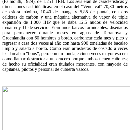
(Falmouth, 1929), de 1.251 TRB. Los seis eran de características y
dimensiones casi idénticas: en el caso del “Vendaval” 70,30 metros
de eslora máxima, 10,40 de manga y 5,85 de puntal, con dos
calderas de carbón y una máquina alternativa de vapor de triple
expansión de 1.000 IHP que le daba 12,5 nudos de velocidad
máxima y 11 de servicio. Eran unos barcos formidables, diseñados
para permanecer durante meses en aguas de Terranova y
Groenlandia con 60 hombres a bordo, carbonear cada mes y pico y
regresar a casa dos veces al año con hasta 900 toneladas de bacalao
limpio y salado a bordo. Como eran arrastreros de costado a veces
les llamaban “bous”, pero con un tonelaje cinco veces mayor eso era
como llamar destructor a un crucero porque ambos tienen cañones;
de hecho su oficialidad eran titulados mercantes, con mayoría de
capitanes, pilotos y personal de cubierta vascos.