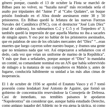
género porque, cuando el 13 de octubre la Flota se marchó de
Bilbao para no volver, su “hazaña naval” más recordada sería el
asalto por tripulantes del “Jaime I” al “Cabo Quilates”, un buque
prisión fondeado en el Abra donde asesinaron entre 38 y 50
prisioneros. En Bilbao quedó la Jefatura de las nuevas Fuerzas
Navales del Cantábrico (FNC), con el destructor “José Luis Díez”
(mal de calderas), los submarinos C-2 y C-5 y el Torpedero nº 3;
también quedó la impresión de que aquella Marina no iba a sacarles
de ningún apuro. Y eso por no hablar de los prisioneros asesinados,
que en palabras de uno de los oficiales mercantes del “Díez” “...eran
muertes que luego cayeron sobre nuestro buque, y éramos una gente
que no teníamos nada que ver. Así empezaron a señalarnos con el
dedo, cada vez que veían un uniforme de marino de la República”.
Y más que iban a señalarles, porque aunque el “Díez” lo mandaba
un comité, su comandante nominal era un AN que había sobrevivido
de milagro a la matanza de sus compañeros en Mahón y, antes de
fugarse, conduciría hábilmente su unidad a las más altas cimas de
inoperancia.
El 1 de octubre de 1936 se aprobó el Estatuto Vasco y el 7 tomó
posesión como lendakari José Antonio de Aguirre, que formó un
gobierno de concentración reservándose la Consejería de Defensa.
Casi de inmediato, sus temibles paisanos le apodaron
“Napoleontxu” sin considerar que, aunque había estudiado Derecho,
como antiguo jugador del Athletic no le era ajena la táctica, ni como