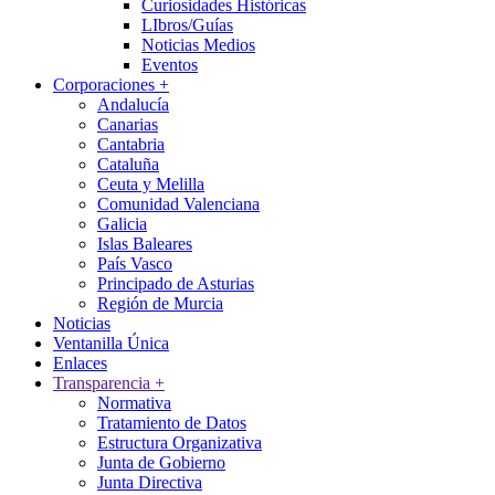
Curiosidades Históricas
LIbros/Guías
Noticias Medios
Eventos
Corporaciones
+
Andalucía
Canarias
Cantabria
Cataluña
Ceuta y Melilla
Comunidad Valenciana
Galicia
Islas Baleares
País Vasco
Principado de Asturias
Región de Murcia
Noticias
Ventanilla Única
Enlaces
Transparencia
+
Normativa
Tratamiento de Datos
Estructura Organizativa
Junta de Gobierno
Junta Directiva