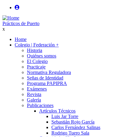
Pasar
al
User
contenido
login
Prácticos de Puerto
principal
x
anonimo
Home
Colegio | Federación
+
Main
Historia
navigation
Quiénes somos
El Colegio
Practicaje
Normativa Reguladora
Señas de Identidad
Programa PAPIPRA
Exámenes
Revista
Galería
Publicaciones
Artículos Técnicos
Luis Jar Torre
Sebastián Rojo García
Carlos Fernández Salinas
Rodrigo Tuero Sala