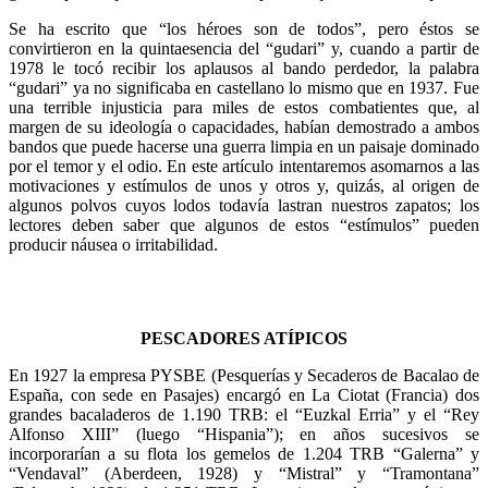
Se ha escrito que “los héroes son de todos”, pero éstos se
convirtieron en la quintaesencia del “gudari” y, cuando a partir de
1978 le tocó recibir los aplausos al bando perdedor, la palabra
“gudari” ya no significaba en castellano lo mismo que en 1937. Fue
una terrible injusticia para miles de estos combatientes que, al
margen de su ideología o capacidades, habían demostrado a ambos
bandos que puede hacerse una guerra limpia en un paisaje dominado
por el temor y el odio. En este artículo intentaremos asomarnos a las
motivaciones y estímulos de unos y otros y, quizás, al origen de
algunos polvos cuyos lodos todavía lastran nuestros zapatos; los
lectores deben saber que algunos de estos “estímulos” pueden
producir náusea o irritabilidad.
PESCADORES ATÍPICOS
En 1927 la empresa PYSBE (Pesquerías y Secaderos de Bacalao de
España, con sede en Pasajes) encargó en La Ciotat (Francia) dos
grandes bacaladeros de 1.190 TRB: el “Euzkal Erria” y el “Rey
Alfonso XIII” (luego “Hispania”); en años sucesivos se
incorporarían a su flota los gemelos de 1.204 TRB “Galerna” y
“Vendaval” (Aberdeen, 1928) y “Mistral” y “Tramontana”