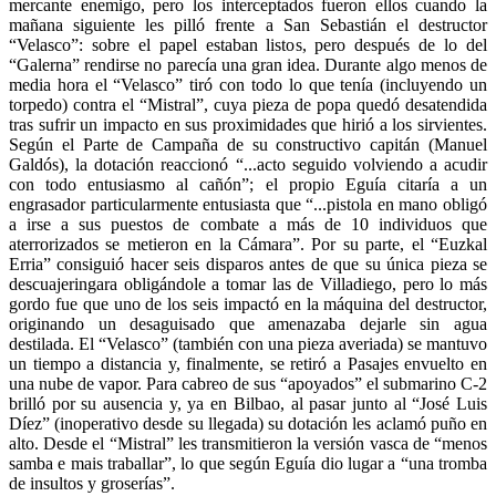
mercante enemigo, pero los interceptados fueron ellos cuando la
mañana siguiente les pilló frente a San Sebastián el destructor
“Velasco”: sobre el papel estaban listos, pero después de lo del
“Galerna” rendirse no parecía una gran idea. Durante algo menos de
media hora el “Velasco” tiró con todo lo que tenía (incluyendo un
torpedo) contra el “Mistral”, cuya pieza de popa quedó desatendida
tras sufrir un impacto en sus proximidades que hirió a los sirvientes.
Según el Parte de Campaña de su constructivo capitán (Manuel
Galdós), la dotación reaccionó “...acto seguido volviendo a acudir
con todo entusiasmo al cañón”; el propio Eguía citaría a un
engrasador particularmente entusiasta que “...pistola en mano obligó
a irse a sus puestos de combate a más de 10 individuos que
aterrorizados se metieron en la Cámara”. Por su parte, el “Euzkal
Erria” consiguió hacer seis disparos antes de que su única pieza se
descuajeringara obligándole a tomar las de Villadiego, pero lo más
gordo fue que uno de los seis impactó en la máquina del destructor,
originando un desaguisado que amenazaba dejarle sin agua
destilada. El “Velasco” (también con una pieza averiada) se mantuvo
un tiempo a distancia y, finalmente, se retiró a Pasajes envuelto en
una nube de vapor. Para cabreo de sus “apoyados” el submarino C-2
brilló por su ausencia y, ya en Bilbao, al pasar junto al “José Luis
Díez” (inoperativo desde su llegada) su dotación les aclamó puño en
alto. Desde el “Mistral” les transmitieron la versión vasca de “menos
samba e mais traballar”, lo que según Eguía dio lugar a “una tromba
de insultos y groserías”.