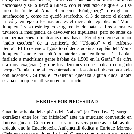
nacionales y se lo llevó a Bilbao, con el resultado de que el 28 se
presentó frente al Abra el crucero “Königsberg” a exigir una
satisfacción y, como no quedó satisfecho, el 3 de enero el alemán
trincó y entregó a los nacionales el mercante republicano “Marta
Junquera” y su estratégico cargamento de patatas. Los alemanes
tuvieron la inteligencia de devolver los tripulantes, pero no antes de
que permanecieran fondeados unos días en Ferrol y se enteraran por
“radio escobén” de la carnicería del “Udondo” y el “Alfonso
Senra”. El 15 de enero Eguía tomó declaración al capitán del “Marta
Junquera”, que le transmitió lo anterior, que “en tierra …/… habían
fusilado a muchísima gente hablan de 1.500 en la Graña” (la cifra
era muy exagerada) y que los alemanes no les habían entregado
porque “temían que si nos entregaban a los otros hubieran acabado
con nosotros”. Si tras el “Galerna” quedaba alguna duda, ahora
estaba claro que rendirse no era una opción.
HEROES POR NECESIDAD
Cuando se habla del capitán del “Nabara” (ex ”Vendaval”), surge la
extrañeza entre los “no iniciados” ante un murciano convertido en
famoso gudari. Craso error: bastan las seis primeras palabras del
artículo que la Enciclopedia Auñamendi dedica a Enrique Moreno
(“Marino vasco nacido en La Unión”) para comprobar que un vasco