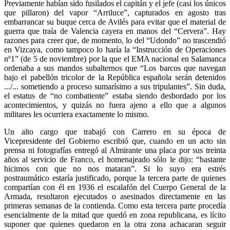
Previamente habían sido fusilados el capitán y el jefe (casi los únicos
que pillaron) del vapor “Arriluce”, capturados en agosto tras
embarrancar su buque cerca de Avilés para evitar que el material de
guerra que traía de Valencia cayera en manos del “Cervera”. Hay
razones para creer que, de momento, lo del “Udondo” no trascendió
en Vizcaya, como tampoco lo haría la “Instrucción de Operaciones
nº1” (de 5 de noviembre) por la que el EMA nacional en Salamanca
ordenaba a sus mandos subalternos que “Los barcos que navegan
bajo el pabellón tricolor de la República española serán detenidos
.../... sometiendo a proceso sumarísimo a sus tripulantes”. Sin duda,
el estatus de “no combatiente” estaba siendo desbordado por los
acontecimientos, y quizás no fuera ajeno a ello que a algunos
militares les ocurriera exactamente lo mismo.
Un alto cargo que trabajó con Carrero en su época de
Vicepresidente del Gobierno escribió que, cuando en un acto sin
prensa ni fotografías entregó al Almirante una placa por sus treinta
años al servicio de Franco, el homenajeado sólo le dijo: “bastante
hicimos con que no nos mataran”. Si lo suyo era estrés
postraumático estaría justificado, porque la tercera parte de quienes
compartían con él en 1936 el escalafón del Cuerpo General de la
Armada, resultaron ejecutados o asesinados directamente en las
primeras semanas de la contienda. Como esta tercera parte procedía
esencialmente de la mitad que quedó en zona republicana, es lícito
suponer que quienes quedaron en la otra zona achacaran seguir