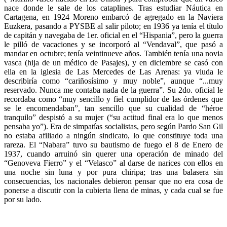
nace donde le sale de los cataplines. Tras estudiar Náutica en
Cartagena, en 1924 Moreno embarcó de agregado en la Naviera
Euzkera, pasando a PYSBE al salir piloto; en 1936 ya tenía el título
de capitán y navegaba de 1er. oficial en el “Hispania”, pero la guerra
le pilló de vacaciones y se incorporó al “Vendaval”, que pasó a
mandar en octubre; tenía veintinueve años. También tenía una novia
vasca (hija de un médico de Pasajes), y en diciembre se casó con
ella en la iglesia de Las Mercedes de Las Arenas: ya viuda le
describiría como “cariñosísimo y muy noble”, aunque “...muy
reservado. Nunca me contaba nada de la guerra”. Su 2do. oficial le
recordaba como “muy sencillo y fiel cumplidor de las órdenes que
se le encomendaban”, tan sencillo que su cualidad de “héroe
tranquilo” despistó a su mujer (“su actitud final era lo que menos
pensaba yo”). Era de simpatías socialistas, pero según Pardo San Gil
no estaba afiliado a ningún sindicato, lo que constituye toda una
rareza. El “Nabara” tuvo su bautismo de fuego el 8 de Enero de
1937, cuando arruinó sin querer una operación de minado del
“Genoveva Fierro” y el “Velasco” al darse de narices con ellos en
una noche sin luna y por pura chiripa; tras una balasera sin
consecuencias, los nacionales debieron pensar que no era cosa de
ponerse a discutir con la cubierta llena de minas, y cada cual se fue
por su lado.