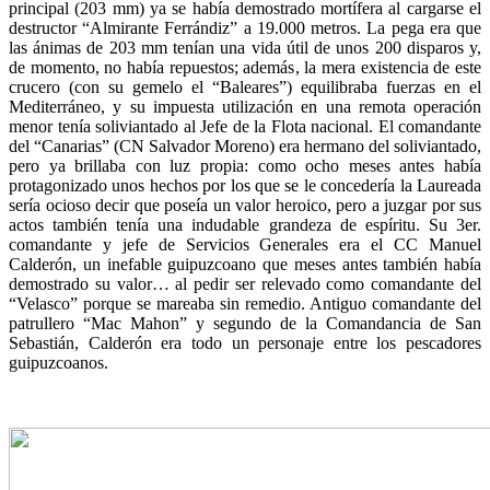
principal (203 mm) ya se había demostrado mortífera al cargarse el
destructor “Almirante Ferrándiz” a 19.000 metros. La pega era que
las ánimas de 203 mm tenían una vida útil de unos 200 disparos y,
de momento, no había repuestos; además, la mera existencia de este
crucero (con su gemelo el “Baleares”) equilibraba fuerzas en el
Mediterráneo, y su impuesta utilización en una remota operación
menor tenía soliviantado al Jefe de la Flota nacional. El comandante
del “Canarias” (CN Salvador Moreno) era hermano del soliviantado,
pero ya brillaba con luz propia: como ocho meses antes había
protagonizado unos hechos por los que se le concedería la Laureada
sería ocioso decir que poseía un valor heroico, pero a juzgar por sus
actos también tenía una indudable grandeza de espíritu. Su 3er.
comandante y jefe de Servicios Generales era el CC Manuel
Calderón, un inefable guipuzcoano que meses antes también había
demostrado su valor… al pedir ser relevado como comandante del
“Velasco” porque se mareaba sin remedio. Antiguo comandante del
patrullero “Mac Mahon” y segundo de la Comandancia de San
Sebastián, Calderón era todo un personaje entre los pescadores
guipuzcoanos.