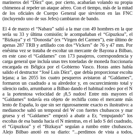
marineros del “Díez” que, por cierto, acabarían volando su propia
chimenea al repeler un ataque aéreo. Con el tiempo, más de la mitad
de los oficiales de Cuerpo General que sirvieron en las FNC
(incluyendo uno de sus Jefes) cambiaron de bando.
El 4 de marzo el “Nabara” salió a la mar con 49 hombres en la que
sería su 33 y última comisión; le acompañaban el “Gipuzkoa”, el
“Bizkaya” y el “Donostia” (ex “Virgen del Carmen”), este último de
apenas 287 TRB y artillado con dos “Vickers” de 76 y 47 mm. Por
enésima vez se trataba de escoltar un mercante de Bayona a Bilbao,
en este caso el “Galdames” con 173 pasajeros, correspondencia y
carga general que incluía unas tres toneladas de moneda fraccionaria
encargada en Bélgica por el Gobierno Vasco. Horas antes había
salido el destructor “José Luis Díez”, que debía proporcionar escolta
lejana; a las 2055 los cuatro pesqueros avistaron al “Galdames”,
formaron un cuadrado a su alrededor y, en oscurecimiento total y
silencio radio, arrumbaron a Bilbao dando el habitual rodeo por el N
a la portentosa velocidad de ¡8,5 nudos! Entre mis mayores el
“Galdames” todavía era objeto de rechifla como el mercante más
lento de España, lo que sin ser rigurosamente exacto es ilustrativo: a
medianoche saltó un temporal del W con fuertes chubascos y mar
gruesa y el “Galdames” empezó a abatir a Er, “empujando” los
escoltas de esa banda hacia el N mientras, en el lado S del cuadrado,
el “Gipuzkoa” y el “Bizkaya” seguían a rumbo entre chubascos.
Alejo Bilbao anotó en su diario: “...perdimos de vista a todos,