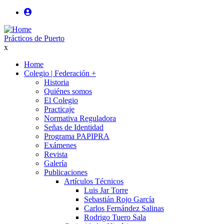
Pasar
al
User
contenido
login
Prácticos de Puerto
principal
x
anonimo
Home
Colegio | Federación
+
Main
Historia
navigation
Quiénes somos
El Colegio
Practicaje
Normativa Reguladora
Señas de Identidad
Programa PAPIPRA
Exámenes
Revista
Galería
Publicaciones
Artículos Técnicos
Luis Jar Torre
Sebastián Rojo García
Carlos Fernández Salinas
Rodrigo Tuero Sala