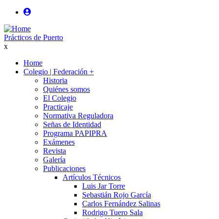
Pasar
al
User
contenido
login
Prácticos de Puerto
principal
x
anonimo
Home
Colegio | Federación
+
Main
Historia
navigation
Quiénes somos
El Colegio
Practicaje
Normativa Reguladora
Señas de Identidad
Programa PAPIPRA
Exámenes
Revista
Galería
Publicaciones
Artículos Técnicos
Luis Jar Torre
Sebastián Rojo García
Carlos Fernández Salinas
Rodrigo Tuero Sala