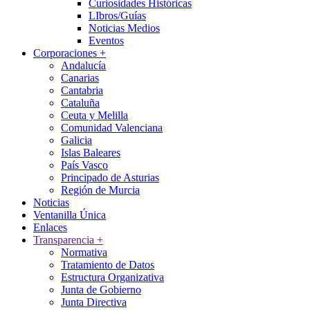
Curiosidades Históricas
LIbros/Guías
Noticias Medios
Eventos
Corporaciones
+
Andalucía
Canarias
Cantabria
Cataluña
Ceuta y Melilla
Comunidad Valenciana
Galicia
Islas Baleares
País Vasco
Principado de Asturias
Región de Murcia
Noticias
Ventanilla Única
Enlaces
Transparencia
+
Normativa
Tratamiento de Datos
Estructura Organizativa
Junta de Gobierno
Junta Directiva