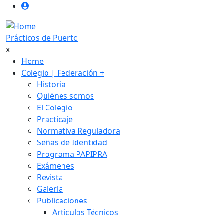
User login anonimo
Pasar al contenido principal
Prácticos de Puerto
x
Main navigation
Home
Colegio | Federación
+
Historia
Quiénes somos
El Colegio
Practicaje
Normativa Reguladora
Señas de Identidad
Programa PAPIPRA
Exámenes
Revista
Galería
Publicaciones
Artículos Técnicos