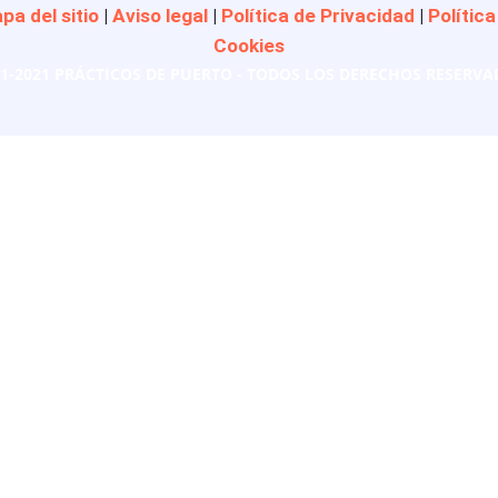
pa del sitio
|
Aviso legal
|
Política de Privacidad
|
Política
Cookies
1-2021 PRÁCTICOS DE PUERTO - TODOS LOS DERECHOS RESERV