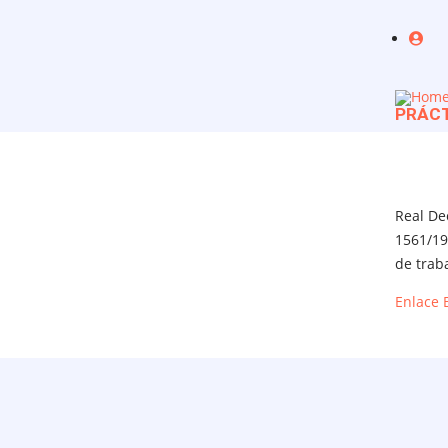
Pasar al contenido principal
Use
PRÁCT
Real Dec
1561/19
de trab
Enlace 