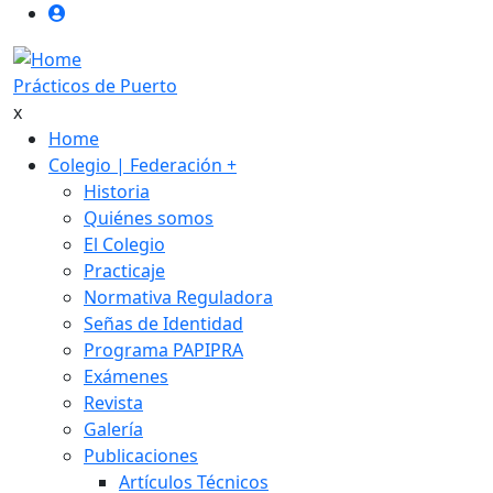
User login anonimo
Pasar al contenido principal
Prácticos de Puerto
x
Main navigation
Home
Colegio | Federación
+
Historia
Quiénes somos
El Colegio
Practicaje
Normativa Reguladora
Señas de Identidad
Programa PAPIPRA
Exámenes
Revista
Galería
Publicaciones
Artículos Técnicos