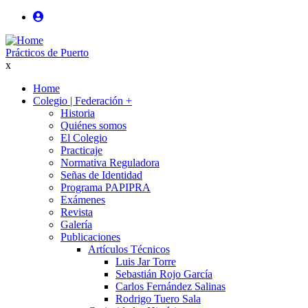
Pasar
al
User
contenido
login
Prácticos de Puerto
principal
x
anonimo
Home
Colegio | Federación
+
Main
Historia
navigation
Quiénes somos
El Colegio
Practicaje
Normativa Reguladora
Señas de Identidad
Programa PAPIPRA
Exámenes
Revista
Galería
Publicaciones
Artículos Técnicos
Luis Jar Torre
Sebastián Rojo García
Carlos Fernández Salinas
Rodrigo Tuero Sala