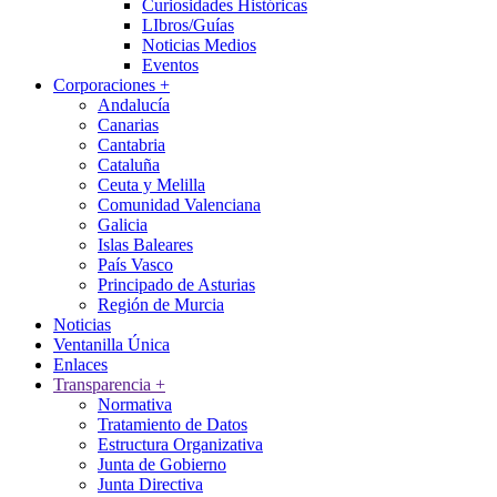
Curiosidades Históricas
LIbros/Guías
Noticias Medios
Eventos
Corporaciones
+
Andalucía
Canarias
Cantabria
Cataluña
Ceuta y Melilla
Comunidad Valenciana
Galicia
Islas Baleares
País Vasco
Principado de Asturias
Región de Murcia
Noticias
Ventanilla Única
Enlaces
Transparencia
+
Normativa
Tratamiento de Datos
Estructura Organizativa
Junta de Gobierno
Junta Directiva